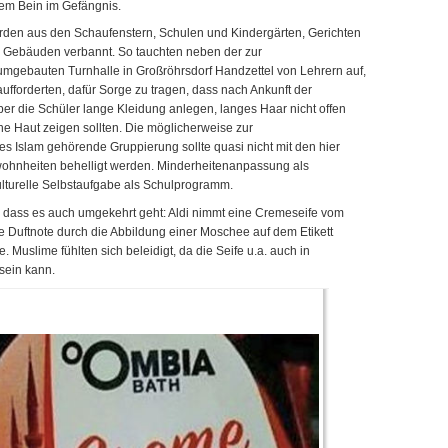
einem Bein im Gefängnis.
erden aus den Schaufenstern, Schulen und Kindergärten, Gerichten
n Gebäuden verbannt. So tauchten neben der zur
umgebauten Turnhalle in Großröhrsdorf Handzettel von Lehrern auf,
 aufforderten, dafür Sorge zu tragen, dass nach Ankunft der
er die Schüler lange Kleidung anlegen, langes Haar nicht offen
ne Haut zeigen sollten. Die möglicherweise zur
s Islam gehörende Gruppierung sollte quasi nicht mit den hier
wohnheiten behelligt werden. Minderheitenanpassung als
kulturelle Selbstaufgabe als Schulprogramm.
, dass es auch umgekehrt geht: Aldi nimmt eine Cremeseife vom
he Duftnote durch die Abbildung einer Moschee auf dem Etikett
e. Muslime fühlten sich beleidigt, da die Seife u.a. auch in
 sein kann.