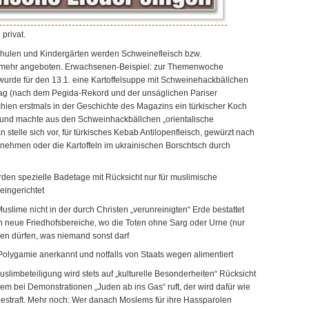
privat.
hulen und Kindergärten werden Schweinefleisch bzw.
 mehr angeboten. Erwachsenen-Beispiel: zur Themenwoche
wurde für den 13.1. eine Kartoffelsuppe mit Schweinehackbällchen
ag (nach dem Pegida-Rekord und der unsäglichen Pariser
hien erstmals in der Geschichte des Magazins ein türkischer Koch
und machte aus den Schweinhackbällchen „orientalische
stelle sich vor, für türkisches Kebab Antilopenfleisch, gewürzt nach
nehmen oder die Kartoffeln im ukrainischen Borschtsch durch
en spezielle Badetage mit Rücksicht nur für muslimische
ingerichtet
uslime nicht in der durch Christen „verunreinigten“ Erde bestattet
n neue Friedhofsbereiche, wo die Toten ohne Sarg oder Urne (nur
en dürfen, was niemand sonst darf
Polygamie anerkannt und notfalls von Staats wegen alimentiert
Muslimbeteiligung wird stets auf „kulturelle Besonderheiten“ Rücksicht
m bei Demonstrationen „Juden ab ins Gas“ ruft, der wird dafür wie
 bestraft. Mehr noch: Wer danach Moslems für ihre Hassparolen