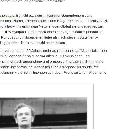
 so tief. Die wollen gar keine Demokratie.“
oche
sagte
, ist nicht etwa ein linksgrüner Gegendemonstrant,
emmer. Pfarrer, Friedensaktivist und Bürgerrechtler. Und nicht zuletzt
nd attac – immerhin dem Netzwerk der Globalisierungsgegner. Ein
PEGIDA-Sympathisanten noch einen der Organisatoren persönlich
r Kundgebung mitspazierte. Tiefer als nach diesem Statement –
iagose hin – kann man nicht mehr sinken.
den vergangenen 25 Jahren mehrfach begegnet: auf Veranstaltungen
mie Sachsen-Anhalt und vor allem auf Diskussionen und
 ich mehrfach angenehme und ergiebige Interviews mit ihm führte
onen. Interviews, bei denen ich auch als Agnostiker spürte, mit
dsmann viele Schnittmengen zu haben, Werte zu teilen, Argumente