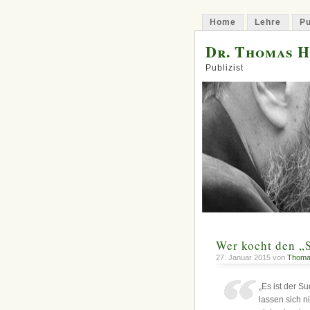
Home
Lehre
Pu
Dr. Thomas 
Publizist
Wer kocht den „S
27. Januar 2015 von
Thoma
„Es ist der S
lassen sich n