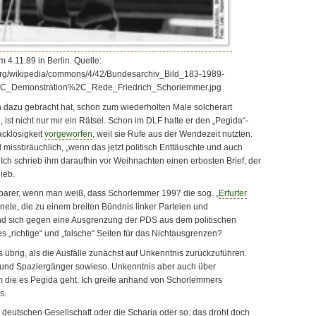
 4.11.89 in Berlin. Quelle:
.org/wikipedia/commons/4/42/Bundesarchiv_Bild_183-1989-
C_Demonstration%2C_Rede_Friedrich_Schorlemmer.jpg
dazu gebracht hat, schon zum wiederholten Male solcherart
ist nicht nur mir ein Rätsel. Schon im DLF hatte er den „Pegida“-
cklosigkeit
vorgeworfen
, weil sie Rufe aus der Wendezeit nutzten.
missbräuchlich, „wenn das jetzt politisch Enttäuschte und auch
 Ich schrieb ihm daraufhin vor Weihnachten einen erbosten Brief, der
ieb.
sbarer, wenn man weiß, dass Schorlemmer 1997 die sog. „
Erfurter
hnete, die zu einem breiten Bündnis linker Parteien und
und sich gegen eine Ausgrenzung der PDS aus dem politischen
s „richtige“ und „falsche“ Seiten für das Nichtausgrenzen?
s übrig, als die Ausfälle zunächst auf Unkenntnis zurückzuführen.
und Spaziergänger sowieso. Unkenntnis aber auch über
m die es Pegida geht. Ich greife anhand von Schorlemmers
s.
 deutschen Gesellschaft oder die Scharia oder so, das droht doch