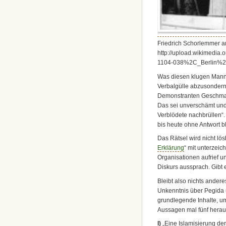
Friedrich Schorlemmer am
http://upload.wikimedia
1104-038%2C_Berlin%2
Was diesen klugen Mann 
Verbalgülle abzusondern, 
Demonstranten Geschma
Das sei unverschämt und 
Verblödete nachbrüllen“.
bis heute ohne Antwort bl
Das Rätsel wird nicht lö
Erklärung
“ mit unterzeic
Organisationen aufrief 
Diskurs aussprach. Gibt e
Bleibt also nichts andere
Unkenntnis über Pegida 
grundlegende Inhalte, u
Aussagen mal fünf herau
I)
„Eine Islamisierung der