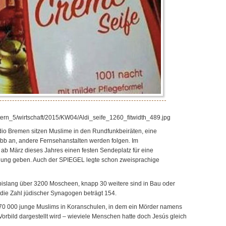
r/stern_5/wirtschaft/2015/KW04/Aldi_seife_1260_fitwidth_489.jpg
o Bremen sitzen Muslime in den Rundfunkbeiräten, eine
rbb an, andere Fernsehanstalten werden folgen. Im
 ab März dieses Jahres einen festen Sendeplatz für eine
ung geben. Auch der SPIEGEL legte schon zweisprachige
 bislang über 3200 Moscheen, knapp 30 weitere sind in Bau oder
die Zahl jüdischer Synagogen beträgt 154.
 70 000 junge Muslims in Koranschulen, in dem ein Mörder namens
rbild dargestellt wird – wieviele Menschen hatte doch Jesús gleich