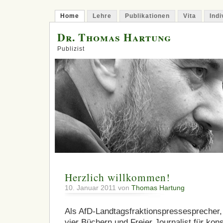
Home
Lehre
Publikationen
Vita
Indi
Dr. Thomas Hartung
Publizist
Herzlich willkommen!
10. Januar 2011 von
Thomas Hartung
Als AfD-Landtagsfraktionspressesprecher, 
vier Büchern und Freier Journalist für ko