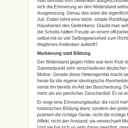
man deshalb vom Gedenken ausgeschlossen 
sich die Erinnerung an den Widerstand selbst
Ausgrenzung. Genau das wäre die eigentlich
Juli. Dabei lohnt eine letzte, simple Rückfra
Hausherren des Gedenkens: Glaubt man wirkl
die Scholls hätten Freude an einem offizielle
selbst mit so viel Selbstgewissheit zum Richt
illegitimes Andenken aufwirft?
Markierung statt Bildung
Der Widerstand gegen Hitler war kein Klub d
Sammelpunkt sehr verschiedener deutscher C
Motive. Gerade diese Heterogenität macht s
heute für die eigene ideologische Reinheitsk
verrät ihn bereits im Akt der Beschwörung. D
mehr als ein peinlicher Zwischenfall. Er ist 
Er zeigt eine Erinnerungskultur, die nicht mehr
historischen Bildung dient, sondern der poli
prämiert die richtige Geste, nicht die richtige
Affekt, nicht den Anstand; sie verwechselt Mut
Und sie hat sich so sehr daran gewöhnt, ges