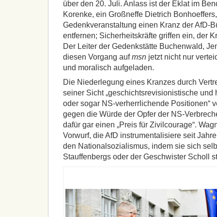
über den 20. Juli. Anlass ist der Eklat im Be
Korenke, ein Großneffe Dietrich Bonhoeffers,
Gedenkveranstaltung einen Kranz der AfD-B
entfernen; Sicherheitskräfte griffen ein, der
Der Leiter der Gedenkstätte Buchenwald, Jen
diesen Vorgang auf
msn
jetzt nicht nur verte
und moralisch aufgeladen.
Die Niederlegung eines Kranzes durch Vertret
seiner Sicht „geschichtsrevisionistische un
oder sogar NS-verherrlichende Positionen“ ver
gegen die Würde der Opfer der NS-Verbrech
dafür gar einen „Preis für Zivilcourage“. Wa
Vorwurf, die AfD instrumentalisiere seit Jah
den Nationalsozialismus, indem sie sich selbs
Stauffenbergs oder der Geschwister Scholl st