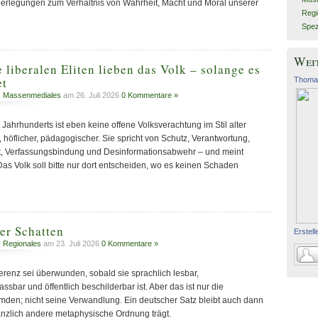
berlegungen zum Verhältnis von Wahrheit, Macht und Moral unserer
Regi
Spez
Weit
liberalen Eliten lieben das Volk – solange es
et
Thoma
,
Massenmediales
am 26. Juli 2026
0 Kommentare »
ahrhunderts ist eben keine offene Volksverachtung im Stil alter
er, höflicher, pädagogischer. Sie spricht von Schutz, Verantwortung,
t, Verfassungsbindung und Desinformationsabwehr – und meint
Das Volk soll bitte nur dort entscheiden, wo es keinen Schaden
er Schatten
Erstell
,
Regionales
am 23. Juli 2026
0 Kommentare »
ferenz sei überwunden, sobald sie sprachlich lesbar,
ssbar und öffentlich beschilderbar ist. Aber das ist nur die
mden; nicht seine Verwandlung. Ein deutscher Satz bleibt auch dann
änzlich andere metaphysische Ordnung trägt.