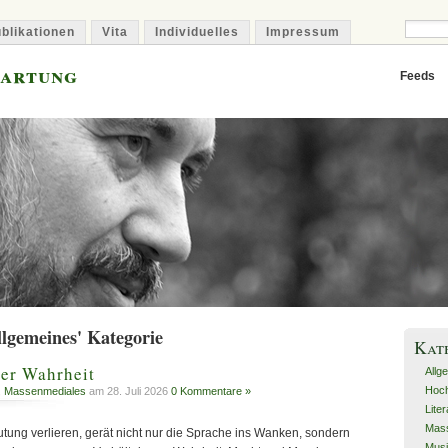
blikationen
Vita
Individuelles
Impressum
Hartung
Feeds
llgemeines' Kategorie
Kat
er Wahrheit
Allg
Hoch
,
Massenmediales
am 28. Juli 2026
0 Kommentare »
Lite
Mas
tung verlieren, gerät nicht nur die Sprache ins Wanken, sondern
Musi