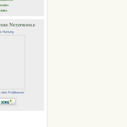
onales
ielles
ere Netzprofile
s Hartung
e dein Profilbanner