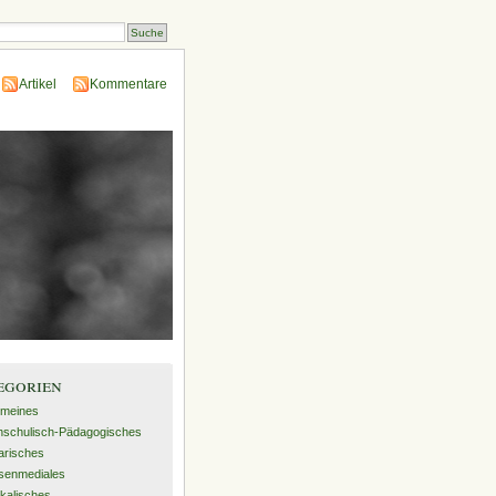
Artikel
Kommentare
egorien
emeines
schulisch-Pädagogisches
rarisches
senmediales
kalisches