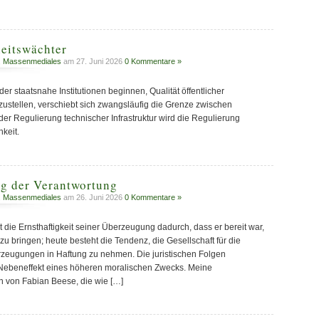
eitswächter
,
Massenmediales
am 27. Juni 2026
0 Kommentare »
er staatsnahe Institutionen beginnen, Qualität öffentlicher
ustellen, verschiebt sich zwangsläufig die Grenze zwischen
der Regulierung technischer Infrastruktur wird die Regulierung
hkeit.
ng der Verantwortung
,
Massenmediales
am 26. Juni 2026
0 Kommentare »
t die Ernsthaftigkeit seiner Überzeugung dadurch, dass er bereit war,
 zu bringen; heute besteht die Tendenz, die Gesellschaft für die
zeugungen in Haftung zu nehmen. Die juristischen Folgen
s Nebeneffekt eines höheren moralischen Zwecks. Meine
n von Fabian Beese, die wie […]