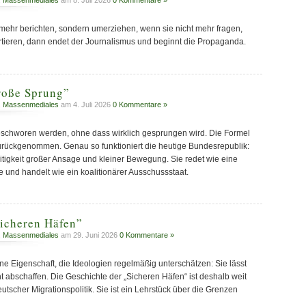
,
Massenmediales
am 8. Juli 2026
0 Kommentare »
mehr berichten, sondern umerziehen, wenn sie nicht mehr fragen,
rtieren, dann endet der Journalismus und beginnt die Propaganda.
roße Sprung”
,
Massenmediales
am 4. Juli 2026
0 Kommentare »
eschworen werden, ohne dass wirklich gesprungen wird. Die Formel
zurückgenommen. Genau so funktioniert die heutige Bundesrepublik:
eitigkeit großer Ansage und kleiner Bewegung. Sie redet wie eine
und handelt wie ein koalitionärer Ausschussstaat.
Sicheren Häfen”
,
Massenmediales
am 29. Juni 2026
0 Kommentare »
eine Eigenschaft, die Ideologien regelmäßig unterschätzen: Sie lässt
ht abschaffen. Die Geschichte der „Sicheren Häfen“ ist deshalb weit
tscher Migrationspolitik. Sie ist ein Lehrstück über die Grenzen