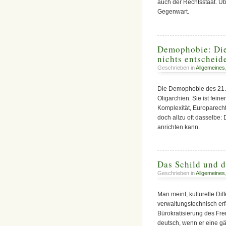
auch der Rechtsstaat. Ü
Gegenwart.
Demophobie: Die 
nichts entscheid
Geschrieben in
Allgemeines
Die Demophobie des 21. J
Oligarchien. Sie ist fein
Komplexität, Europarech
doch allzu oft dasselbe: 
anrichten kann.
Das Schild und d
Geschrieben in
Allgemeines
Man meint, kulturelle Dif
verwaltungstechnisch erfa
Bürokratisierung des Fre
deutsch, wenn er eine g