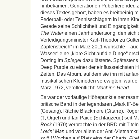
hinbekämen. Generationen Pubertierender, z
dieses Textes gehört, haben es breitbeinig mi
Federball- oder Tennisschlägern in ihren Ki
Gerade seine Schlichtheit und Eingängigkei
The Water
einen Jahrhundertsong, den sich s
Verteidigungsminister Karl-Theodor zu Gutt
Zapfenstreich“ im März 2011 wünschte – au
Wasser“ eine „klare Sicht auf die Dinge“ ers
Dörting im
Spiegel
dazu lästerte. Spätesten
Deep Purple zu einer der einflussreichsten 
Zeiten. Das Album, auf dem sie ihn mit anfa
musikalischen Kleinoden verewigten, wurde 
März 1972, veröffentlicht:
Machine Head
.
Es war der vorläufige Höhepunkt einer rasant
britische Band in der legendären „Mark II“-Be
(Gesang), Ritchie Blackmore (Gitarre), Roger
(†, Orgel) und Ian Paice (Schlagzeug) seit 
Rock
(1970) verbrachte in der BRD mit Titel
Lovin‘ Man
und vor allem der Anti-Vietnam
zwölf Wochen auf Platz eins der Charts.
Fire