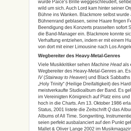
wurde Paice‘s Brille weggeschleudert, sehbee
wild um sich. Auch Lord kam hinter seiner O
Bühne ins Wanken. Blackmore selbst wurde 
Bühnenrand geblasen, seine Haare fingen F
Beendigung des Konzerts prasselten sofort 
die Band-Manager ein. Blackmore konnte si
Verhaftung entziehen, indem er mit einem H
von dort mit einer Limousine nach Los Angel
Wegbereiter des Heavy-Metal-Genres
Viele Musikkritiker sehen
Machine Head
als 
Wegbereiter des Heavy-Metal-Genres an. Es
IV
(
Stairway to Heaven
) und Black Sabbath
„Holy Trinity“ (Heilige Dreifaltigkeit) des Ha
meistverkaufte Studioalbum der Band. Es ge
im Vereinigten Königreich auf Platz eins un
hoch in die Charts. Am 13. Oktober 1986 erla
Status, 2001 listete die Zeitschrift
Q
das Albu
Albums of All Time. Songwriting, Instrumentie
seien perfekt ausbalanciert auf den Punkt ge
Mallet & Oliver Lange 2002 im Musikmagazi