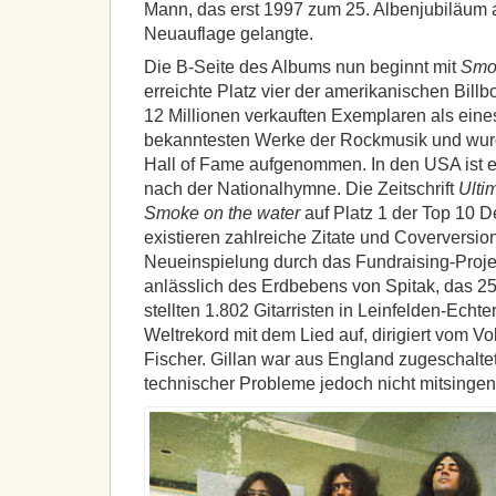
Mann, das erst 1997 zum 25. Albenjubiläum al
Neuauflage gelangte.
Die B-Seite des Albums nun beginnt mit
Smok
erreichte Platz vier der amerikanischen Billbo
12 Millionen verkauften Exemplaren als eine
bekanntesten Werke der Rockmusik und wurd
Hall of Fame aufgenommen. In den USA ist e
nach der Nationalhymne. Die Zeitschrift
Ulti
Smoke on the water
auf Platz 1 der Top 10 
existieren zahlreiche Zitate und Coverversio
Neueinspielung durch das Fundraising-Proj
anlässlich des Erdbebens von Spitak, das 25
stellten 1.802 Gitarristen in Leinfelden-Echt
Weltrekord mit dem Lied auf, dirigiert vom Vo
Fischer. Gillan war aus England zugeschalte
technischer Probleme jedoch nicht mitsingen