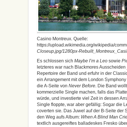
Casino Montreux. Quelle:
https://upload.wikimedia.org/wikipedia/co
Closeup.jpg/1280px-Rebuilt_Montreux_Cas
Es schlossen sich
Maybe I’m a Leo
sowie
Pi
letzteres war nach Blackmores Ausscheiden 
Repertoire der Band und erfuhr in der Class
ein Arrangement mit dem London Symphony 
die A-Seite von
Never Before
. Die Band woll
kommerzielle Single machen, falls das Platt
würde, und investierte viel Zeit in dessen A
Single floppte, war aber gefällig: Sogar die
coverten sie. Das Juwel auf der B-Seite der 
den Weg aufs Album:
When A Blind Man Cri
textlich ausgereiftes balladeskes Fresko übe