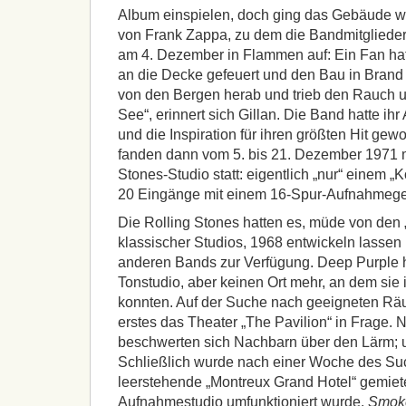
Album einspielen, doch ging das Gebäude w
von Frank Zappa, zu dem die Bandmitglieder
am 4. Dezember in Flammen auf: Ein Fan hatt
an die Decke gefeuert und den Bau in Brand
von den Bergen herab und trieb den Rauch 
See“, erinnert sich Gillan. Die Band hatte ih
und die Inspiration für ihren größten Hit g
fanden dann vom 5. bis 21. Dezember 1971 m
Stones-Studio statt: eigentlich „nur“ einem „
20 Eingänge mit einem 16-Spur-Aufnahmege
Die Rolling Stones hatten es, müde von den 
klassischer Studios, 1968 entwickeln lassen 
anderen Bands zur Verfügung. Deep Purple h
Tonstudio, aber keinen Ort mehr, an dem si
konnten. Auf der Suche nach geeigneten Rä
erstes das Theater „The Pavilion“ in Frage.
beschwerten sich Nachbarn über den Lärm; und
Schließlich wurde nach einer Woche des Su
leerstehende „Montreux Grand Hotel“ gemiet
Aufnahmestudio umfunktioniert wurde.
Smoke