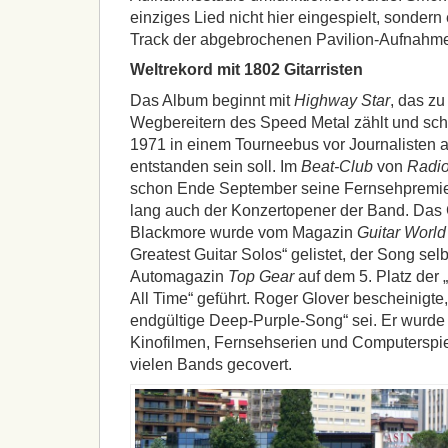
einziges Lied nicht hier eingespielt, sondern
Track der abgebrochenen Pavilion-Aufnahme
Weltrekord mit 1802 Gitarristen
Das Album beginnt mit
Highway Star
, das zu
Wegbereitern des Speed Metal zählt und sc
1971 in einem Tourneebus vor Journalisten a
entstanden sein soll. Im
Beat-Club
von
Radi
schon Ende September seine Fernsehpremie
lang auch der Konzertopener der Band. Das 
Blackmore wurde vom Magazin
Guitar World
Greatest Guitar Solos“ gelistet, der Song sel
Automagazin
Top Gear
auf dem 5. Platz der 
All Time“ geführt. Roger Glover bescheinigte
endgültige Deep-Purple-Song“ sei. Er wurde
Kinofilmen, Fernsehserien und Computerspi
vielen Bands gecovert.