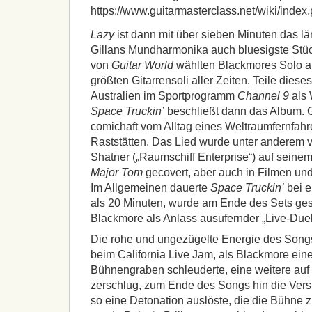
https://www.guitarmasterclass.net/wiki/inde
Lazy
ist dann mit über sieben Minuten das l
Gillans Mundharmonika auch bluesigste Stü
von
Guitar World
wählten Blackmores Solo au
größten Gitarrensoli aller Zeiten. Teile dies
Australien im Sportprogramm
Channel 9
als 
Space Truckin’
beschließt dann das Album. Gi
comichaft vom Alltag eines Weltraumfernfahr
Raststätten. Das Lied wurde unter anderem v
Shatner („Raumschiff Enterprise“) auf seine
Major Tom
gecovert, aber auch in Filmen un
Im Allgemeinen dauerte
Space Truckin’
bei e
als 20 Minuten, wurde am Ende des Sets ges
Blackmore als Anlass ausufernder „Live-Duel
Die rohe und ungezügelte Energie des Songs
beim California Live Jam, als Blackmore eine
Bühnengraben schleuderte, eine weitere au
zerschlug, zum Ende des Songs hin die Verst
so eine Detonation auslöste, die die Bühne