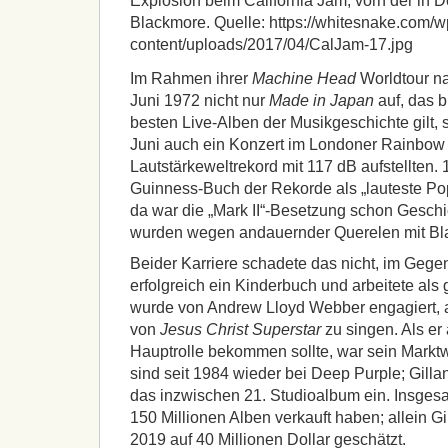
Explosion beim California Jam, vorn der in
Blackmore. Quelle: https://whitesnake.com/w
content/uploads/2017/04/CalJam-17.jpg
Im Rahmen ihrer
Machine Head
Worldtour n
Juni 1972 nicht nur
Made in Japan
auf, das b
besten Live-Alben der Musikgeschichte gilt, 
Juni auch ein Konzert im Londoner Rainbow 
Lautstärkeweltrekord mit 117 dB aufstellten. 
Guinness-Buch der Rekorde als „lauteste Po
da war die „Mark II“-Besetzung schon Geschi
wurden wegen andauernder Querelen mit Bla
Beider Karriere schadete das nicht, im Gegent
erfolgreich ein Kinderbuch und arbeitete als 
wurde von Andrew Lloyd Webber engagiert, 
von
Jesus Christ Superstar
zu singen. Als er 
Hauptrolle bekommen sollte, war sein Markt
sind seit 1984 wieder bei Deep Purple; Gill
das inzwischen 21. Studioalbum ein. Insgesa
150 Millionen Alben verkauft haben; allein 
2019 auf 40 Millionen Dollar geschätzt.